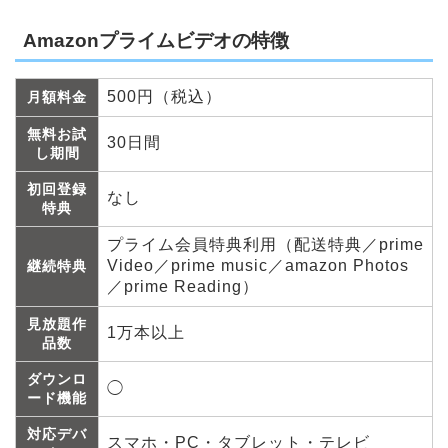
Amazonプライムビデオの特徴
500円（税込）
月額料金
無料お試
30日間
し期間
初回登録
なし
特典
プライム会員特典利用（配送特典／prime
Video／prime music／amazon Photos
継続特典
／prime Reading）
見放題作
1万本以上
品数
ダウンロ
◯
ード機能
対応デバ
スマホ・PC・タブレット・テレビ