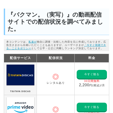
『バクマン。（実写）』の動画配信
サイトでの配信状況を調べてみまし
た。
本コンテンツは、
私達が
独自に調査・比較した内容を元に作成しております。広
告主さまから出稿いただくこともありますが、ユーザーさまが
「今すぐ視聴でき
る」ことをポリシー
として公平・公正に判断しランキング決定しております。
配信サービス
配信状況
料金
今すぐ観る
◎
30日間無料
レンタルあり
2,200
円(税込)/月
TSUTAYA DISCAS
今すぐ観る
◎