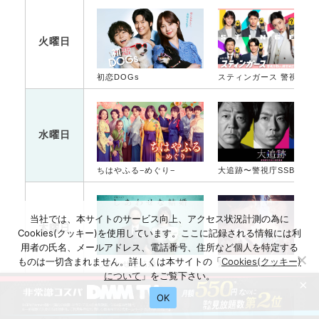
火曜日
初恋DOGs
スティンガース 警視
水曜日
ちはやふる−めぐり−
大追跡〜警視庁SSBC強行犯係〜
当社では、本サイトのサービス向上、アクセス状況計測の為に
木曜日
Cookies(クッキー)を使用しています。ここに記録される情報には利
用者の氏名、メールアドレス、電話番号、住所など個人を特定する
ものは一切含まれません。詳しくは本サイトの「
Cookies(クッキー)
しあわせな結婚
愛の、がっこう。
について
」をご覧下さい。
×
OK