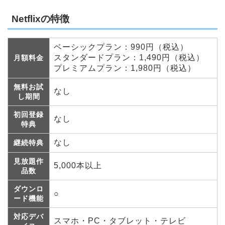
Netflixの特徴
ベーシックプラン：990円（税込）
スタンダードプラン：1,490円（税込）
月額料金
プレミアムプラン：1,980円（税込）
無料お試
なし
し期間
初回登録
なし
特典
なし
継続特典
見放題作
5,000本以上
品数
ダウンロ
○
ード機能
対応デバ
スマホ・PC・タブレット・テレビ