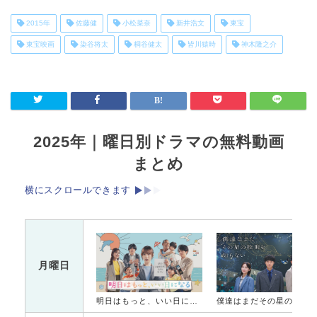
2015年
佐藤健
小松菜奈
新井浩文
東宝
東宝映画
染谷将太
桐谷健太
皆川猿時
神木隆之介
2025年｜曜日別ドラマの無料動画
まとめ
横にスクロールできます
月曜日
明日はもっと、いい日になる
僕達はまだその星の校則を知ら