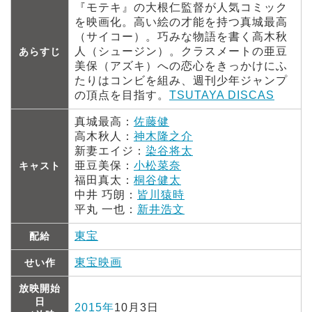
『モテキ』の大根仁監督が人気コミック
を映画化。高い絵の才能を持つ真城最高
（サイコー）。巧みな物語を書く高木秋
人（シュージン）。クラスメートの亜豆
あらすじ
美保（アズキ）への恋心をきっかけにふ
たりはコンビを組み、週刊少年ジャンプ
の頂点を目指す。
TSUTAYA DISCAS
真城最高：
佐藤健
高木秋人：
神木隆之介
新妻エイジ：
染谷将太
亜豆美保：
小松菜奈
キャスト
福田真太：
桐谷健太
中井 巧朗：
皆川猿時
平丸 一也：
新井浩文
東宝
配給
東宝映画
せい作
放映開始
日
2015年
10月3日