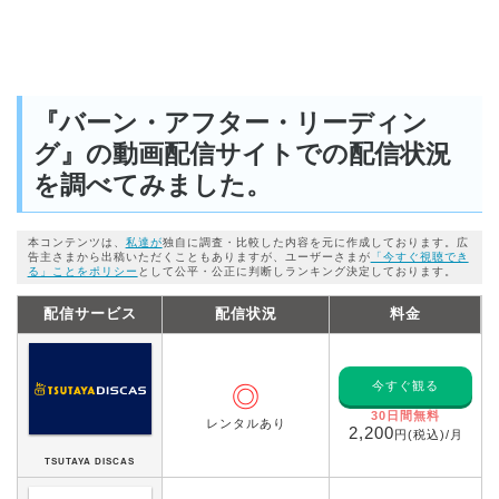
『バーン・アフター・リーディン
グ』の動画配信サイトでの配信状況
を調べてみました。
本コンテンツは、
私達が
独自に調査・比較した内容を元に作成しております。広
告主さまから出稿いただくこともありますが、ユーザーさまが
「今すぐ視聴でき
る」ことをポリシー
として公平・公正に判断しランキング決定しております。
配信サービス
配信状況
料金
今すぐ観る
◎
30日間無料
レンタルあり
2,200
円(税込)/月
TSUTAYA DISCAS