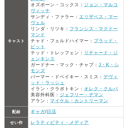
オズボーン・コックス：
ジョン・マルコ
ヴィッチ
サンディ・ファラー：
エリザベス・マー
ヴェル
リンダ・リツキ：
フランシス・マクドー
マンド
チャド・フェルドハイマー：
ブラッド・
キャスト
ピット
テッド・トレッフェン：
リチャード・ジ
ェンキンス
ガードナー・マック・チャブ：
J・K・シ
モンズ
パーマー・ドベイキー・スミス：
デヴィ
ッド・ラッシュ
イラン・クラポトキン：
オレク・クルパ
美容外科医：
ジェフリー・デマン
アラン：
マイケル・カントリーマン
ギャガ
/
日活
配給
レラティビティ・メディア
せい作