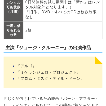
0日間無料お試し期間中は「新作」はレン
レンタル
タル対象外となります。）
可能枚数
（月間）
「旧作」DVD・すべてのCDは枚数制限
なし
一度に借
2枚
りられる
枚数
主演『ジョージ・クルーニー』の出演作品
『アルゴ』
『ミケランジェロ・プロジェクト』
『フロム・ダスク・ティル・ドーン』
同じく配信されているため映画『バーン・アフター・
リーディング』とあわせて、この機会に観てみてもよ