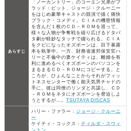
「ノーカントリー」のコーエン兄弟がブ
ラッド・ピット、ジョージ・クルーニー
をはじめ豪華キャストの競演で描く痛快
ブラック・コメディ。ＣＩＡの機密情報
を含んだ１枚のＣＤ－ＲＯＭを巡って、
様々な人物が争奪戦を繰り広げるドタバ
タ劇が軽妙なタッチで綴られる。ＣＩＡ
をクビになったオズボーンは、目下暴露
本を執筆中。一方、財務省連邦保安官ハ
あらすじ
リーと不倫中の妻ケイティは、離婚を有
利に進めるべくオズボーンのパソコンを
まるまるＣＤ－ＲＯＭにコピーする。と
ころが、ひょんなことからそれがフィッ
トネスセンターで働く能天気男チャドの
手に。彼は同僚のリンダと共謀し、ＣＤ
－ＲＯＭをネタにオズボーンを脅迫しよ
うとするが…。
TSUTAYA DISCAS
ハリー・ファラー：
ジョージ・クルーニ
ー
ケイティ・コックス：
ティルダ・スウィ
ントン