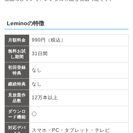
Leminoの特徴
990円（税込）
月額料金
無料お試
31日間
し期間
初回登録
なし
特典
なし
継続特典
見放題作
12万本以上
品数
ダウンロ
◯
ード機能
対応デバ
スマホ・PC・タブレット・テレビ