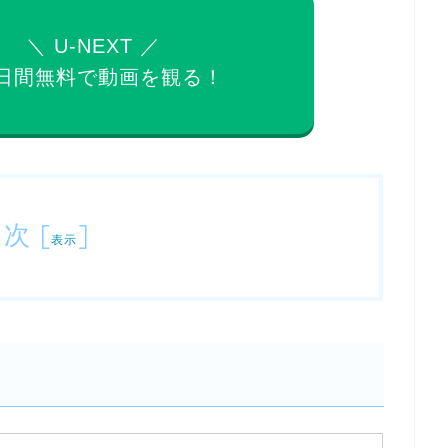
＼ U-NEXT ／
日間無料で
動画を観る！
目次
[
]
表示