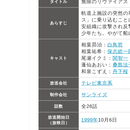
無限のリヴァイアス
タイトル
軌道上施設の突然の
ス」に乗り込むこと
あらすじ
安組織に攻撃され反
少年たち。やがて船
相葉昴治：
白鳥哲
相葉祐希：
保志総一
尾瀬イクミ：
関智一
キャスト
蓬仙あおい：
桑島法
和泉こずえ：
丹下桜
テレビ東京系
放送会社
サンライズ
制作会社
全26話
話数
放送開始日
1999年
10月6日
（放映日）