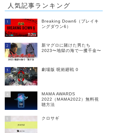
人気記事ランキング
Breaking Down6（ブレイキ
1
ングダウン6）
新マグロに賭けた男たち
2
2023〜地獄の海で一攫千金〜
劇場版 呪術廻戦 0
3
MAMA AWARDS
4
2022（MAMA2022）無料視
聴方法
クロサギ
5