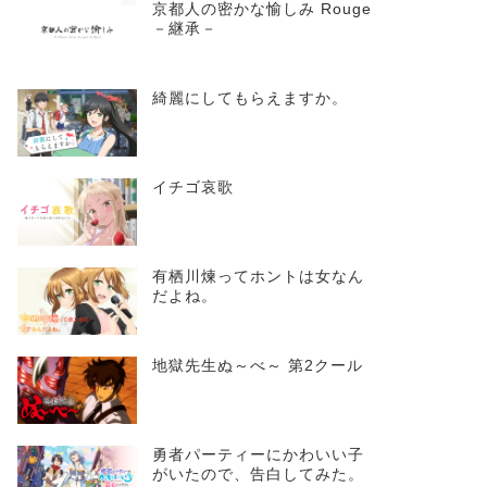
京都人の密かな愉しみ Rouge
－継承－
綺麗にしてもらえますか。
イチゴ哀歌
有栖川煉ってホントは女なん
だよね。
地獄先生ぬ～べ～ 第2クール
勇者パーティーにかわいい子
がいたので、告白してみた。