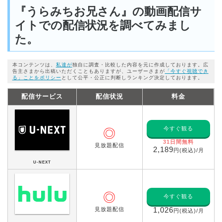
『うらみちお兄さん』の動画配信サ
イトでの配信状況を調べてみまし
た。
本コンテンツは、
私達が
独自に調査・比較した内容を元に作成しております。広
告主さまから出稿いただくこともありますが、ユーザーさまが
「今すぐ視聴でき
る」ことをポリシー
として公平・公正に判断しランキング決定しております。
配信サービス
配信状況
料金
今すぐ観る
◎
31日間無料
見放題配信
2,189
円(税込)/月
U-NEXT
◎
今すぐ観る
見放題配信
1,026
円(税込)/月