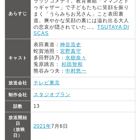
ラックコメディ。教育番組「ママンとト
ゥギャザー」で子どもたちに笑顔を振り
あらすじ
まく「うらみちお兄さん」こと表田裏
道。爽やかな笑顔の裏には溢れ出る大人
の悲哀が隠されていた…。
TSUTAYA DI
SCAS
表田裏道：
神谷浩史
蛇賀池照：
宮野真守
多田野詩乃：
水樹奈々
キャスト
兎原跳吉：
杉田智和
熊谷みつ夫：
中村悠一
テレビ東京
放送会社
スタジオブラン
制作会社
13
話数
放送開始
日
2021年
7月6日
（放映
日）