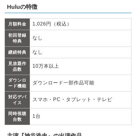
Huluの特徴
1,026円（税込）
月額料金
初回登録
なし
特典
なし
継続特典
見放題作
10万本以上
品数
ダウンロ
ダウンロード一部作品可能
ード機能
対応デバ
スマホ・PC・タブレット・テレビ
イス
同時視聴
1台
台数
主演『神谷浩史』の出演作品