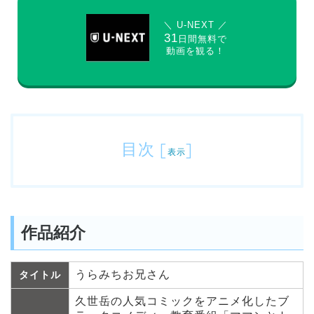
＼ U-NEXT ／
31
日間無料で
動画を観る！
目次
[
]
表示
作品紹介
うらみちお兄さん
タイトル
久世岳の人気コミックをアニメ化したブ