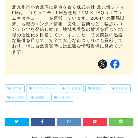
北九州市小倉北区に拠点を置く株式会社 北九州シティ
FMは、コミュニティFM放送局「FM KITAQ（エフエ
ムキタキュー）」を運営しています。2004年の開局以
来、地域のエンタメ情報、文化、音楽など、幅広いコ
ンテンツを発信し続け、地域密着型の放送を通じて地
域の活性化を目指しています。また、防災情報の迅速
な提供を通じて、安全で安心な街づくりにも貢献して
おり、特に自然災害時には正確な情報提供に努めてい
ます。
2021年
スタジオブラン
テレビ東京
中村悠一
宮野真守
杉田智和
水樹奈々
神谷浩史