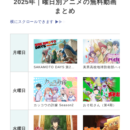
2025年｜曜日別アニメの無料動画
まとめ
横にスクロールできます
月曜日
SAKAMOTO DAYS 第2クール
美男高校地球防衛部ハイカラ！
火曜日
カッコウの許嫁 Season2
おそ松さん（第4期）
水曜日