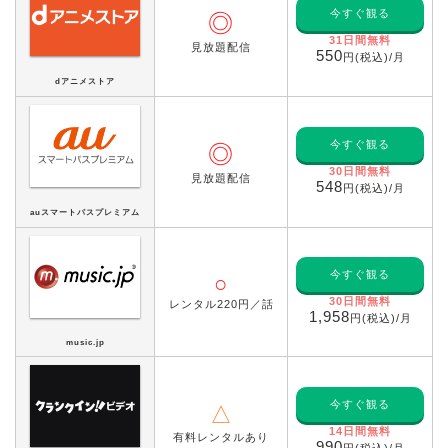
今すぐ観る
◎
31日間無料
見放題配信
550
円(税込)/月
dアニメストア
今すぐ観る
◎
30日間無料
見放題配信
548
円(税込)/月
auスマートパスプレミアム
今すぐ観る
○
30日間無料
レンタル220円／話
1,958
円(税込)/月
music.jp
今すぐ観る
△
14日間無料
有料レンタルあり
990
円(税込)/月