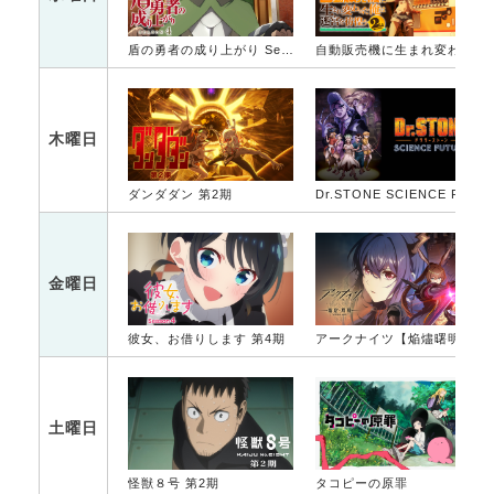
盾の勇者の成り上がり Season 4
自動販売機に生まれ変わった俺は迷宮を彷徨う 2nd season
木曜日
ダンダダン 第2期
Dr.STONE SCIENCE FUTURE 第2クール
金曜日
彼女、お借りします 第4期
アークナイツ【焔燼曙明/RISE FROM EMBER】
土曜日
怪獣８号 第2期
タコピーの原罪