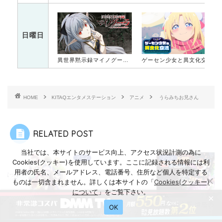
日曜日
異世界黙示録マイノグーラ～破滅の文明で始める世界征服～
ゲーセン少女と異文化交流
HOME
KITAQエンタメステーション
アニメ
うらみちお兄さん
RELATED POST
当社では、本サイトのサービス向上、アクセス状況計測の為に
メ
アニメ
アニメ
Cookies(クッキー)を使用しています。ここに記録される情報には利
用者の氏名、メールアドレス、電話番号、住所など個人を特定する
ものは一切含まれません。詳しくは本サイトの「
Cookies(クッキー)
について
」をご覧下さい。
×
様になった日
かぐや様は告らせたい-
七つの大罪 憤怒の審
OK
ウルトラロマンティッ
（4期）
ク-