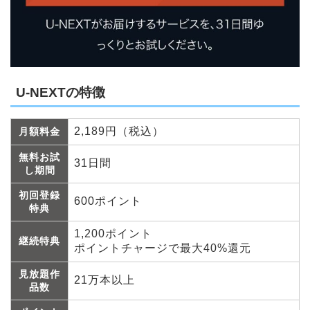
U-NEXTの特徴
2,189円（税込）
月額料金
無料お試
31日間
し期間
初回登録
600ポイント
特典
1,200ポイント
継続特典
ポイントチャージで最大40%還元
見放題作
21万本以上
品数