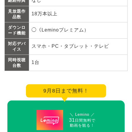
なし
継続特典
見放題作
18万本以上
品数
ダウンロ
◯（Leminoプレミアム）
ード機能
対応デバ
スマホ・PC・タブレット・テレビ
イス
同時視聴
1台
台数
9月8日まで無料！
＼ Lemino ／
31
日間無料で
動画を観る！