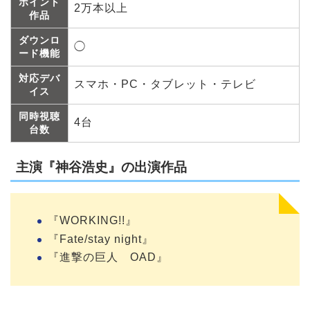
ポイント
2万本以上
作品
ダウンロ
◯
ード機能
対応デバ
スマホ・PC・タブレット・テレビ
イス
同時視聴
4台
台数
主演『神谷浩史』の出演作品
『WORKING!!』
『Fate/stay night』
『進撃の巨人 OAD』