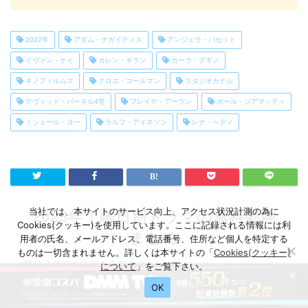
2022年
アダム・ナガイティス
アンジェラ・バセット
イヴァン・ケイ
カレン・ギラン
カーラ・グギノ
キノフィルムズ
クロエ・コールマン
スタジオカナル
デヴィッド・バーネル4世
フレイヤ・アーラン
ポール・ジアマッティ
ミシェール・ヨー
ラルフ・アイネソン
レナ・ヘディ
当社では、本サイトのサービス向上、アクセス状況計測の為に
2025年｜曜日別ドラマの無料動画
Cookies(クッキー)を使用しています。ここに記録される情報には利
まとめ
用者の氏名、メールアドレス、電話番号、住所など個人を特定する
ものは一切含まれません。詳しくは本サイトの「
Cookies(クッキー)
横にスクロールできます
について
」をご覧下さい。
×
OK