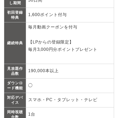
30日間
し期間
初回登録
1,600ポイント付与
特典
毎月動画クーポンを付与
【LPからの登録限定】
継続特典
毎月3,000円分ポイントプレゼント
見放題作
190,000本以上
品数
ダウンロ
◯
ード機能
対応デバ
スマホ・PC・タブレット・テレビ
イス
同時視聴
1台
台数