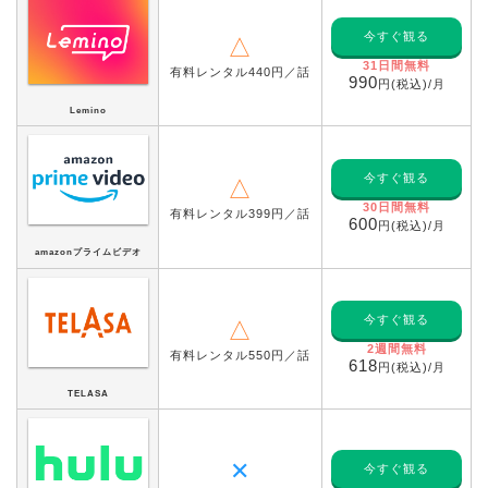
今すぐ観る
△
31日間無料
有料レンタル440円／話
990
円(税込)/月
Lemino
今すぐ観る
△
30日間無料
有料レンタル399円／話
600
円(税込)/月
amazonプライムビデオ
今すぐ観る
△
2週間無料
有料レンタル550円／話
618
円(税込)/月
TELASA
✕
今すぐ観る