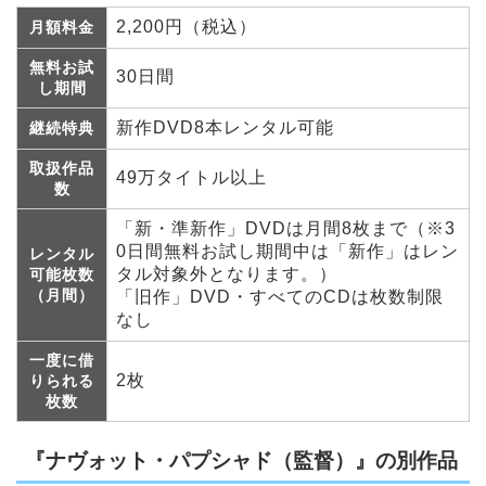
2,200円（税込）
月額料金
無料お試
30日間
し期間
新作DVD8本レンタル可能
継続特典
取扱作品
49万タイトル以上
数
「新・準新作」DVDは月間8枚まで（※3
0日間無料お試し期間中は「新作」はレン
レンタル
タル対象外となります。）
可能枚数
（月間）
「旧作」DVD・すべてのCDは枚数制限
なし
一度に借
2枚
りられる
枚数
『ナヴォット・パプシャド（監督）』の別作品