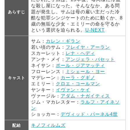
な殺し屋になった。そんななか、ある問
題が発生し、サムは母の雇い主だった冷
あらすじ
酷な犯罪シンジケートのために動くか、8
歳の無垢な少女・エミリーの命を守るか
という選択を迫られる。
U-NEXT
サム：
カレン・ギラン
若い頃のサム：
フレイヤ・アーラン
スカーレット：
レナ・ヘディ
アンナ・メイ：
アンジェラ・バセット
ネイサン：
ポール・ジアマッティ
フローレンス：
ミシェール・ヨー
マデレーン：
カーラ・グギノ
キャスト
エミリー：
クロエ・コールマン
ヤンキー：
イヴァン・ケイ
ヴァージル：
アダム・ナガイティス
ジム・マカレスター：
ラルフ・アイネソ
ン
ショッカー：
デヴィッド・バーネル4世
キノフィルムズ
配給