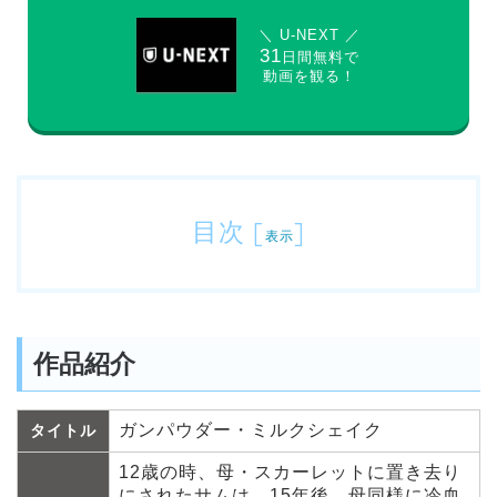
＼ U-NEXT ／
31
日間無料で
動画を観る！
目次
[
]
表示
作品紹介
ガンパウダー・ミルクシェイク
タイトル
12歳の時、母・スカーレットに置き去り
にされたサムは、15年後、母同様に冷血