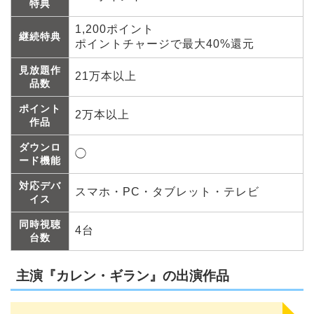
特典
1,200ポイント
継続特典
ポイントチャージで最大40%還元
見放題作
21万本以上
品数
ポイント
2万本以上
作品
ダウンロ
◯
ード機能
対応デバ
スマホ・PC・タブレット・テレビ
イス
同時視聴
4台
台数
主演『カレン・ギラン』の出演作品