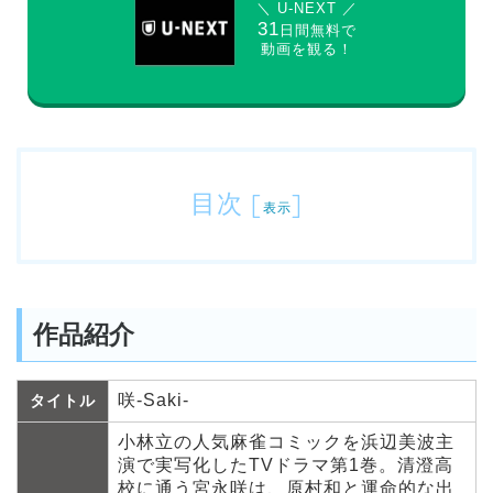
＼ U-NEXT ／
31
日間無料で
動画を観る！
目次
[
]
表示
作品紹介
咲-Saki-
タイトル
小林立の人気麻雀コミックを浜辺美波主
演で実写化したTVドラマ第1巻。清澄高
校に通う宮永咲は、原村和と運命的な出