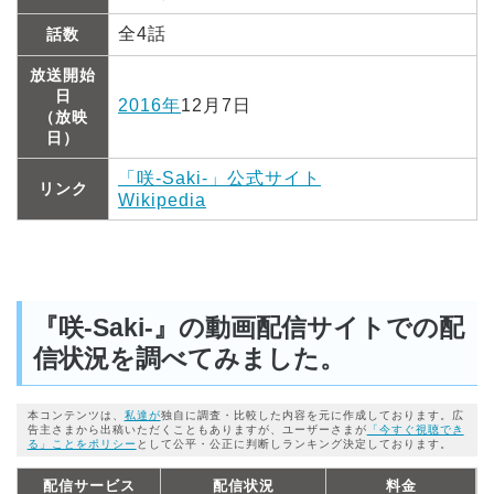
全4話
話数
放送開始
日
2016年
12月7日
（放映
日）
「咲-Saki-」公式サイト
リンク
Wikipedia
『咲-Saki-』の動画配信サイトでの配
信状況を調べてみました。
本コンテンツは、
私達が
独自に調査・比較した内容を元に作成しております。広
告主さまから出稿いただくこともありますが、ユーザーさまが
「今すぐ視聴でき
る」ことをポリシー
として公平・公正に判断しランキング決定しております。
配信サービス
配信状況
料金