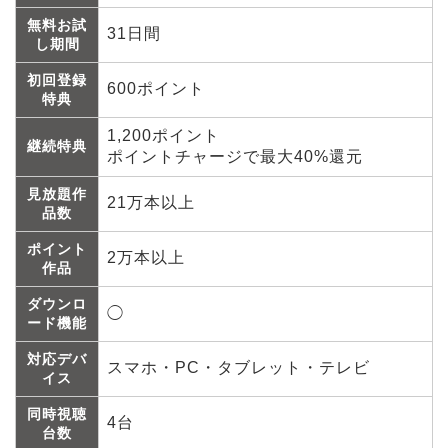
無料お試
31日間
し期間
初回登録
600ポイント
特典
1,200ポイント
継続特典
ポイントチャージで最大40%還元
見放題作
21万本以上
品数
ポイント
2万本以上
作品
ダウンロ
◯
ード機能
対応デバ
スマホ・PC・タブレット・テレビ
イス
同時視聴
4台
台数