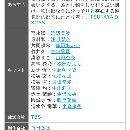
あらすじ
会いをする。落とし物をした和を追い掛
け、咲は旧校舎にひっそりと存在する麻
雀部の部室にたどり着く。
TSUTAYA DI
SCAS
宮永咲：
浜辺美波
原村和：
浅川梨奈
片岡優希：
廣田あいか
竹井久：
古畑星夏
染谷まこ：
山田杏奈
高鴨 穏乃：
桜田ひより
新子 憧：
伊藤萌々香
キャスト
松実 玄：
恒松祐里
松実 宥：
渡邉幸愛
鷺森 灼：
中山莉子
赤土 晴絵：
南沢奈央
園城寺 怜：
咲良菜緒
清水谷 竜華：
小倉優香
TBS
放送会社
毎日放送
制作会社