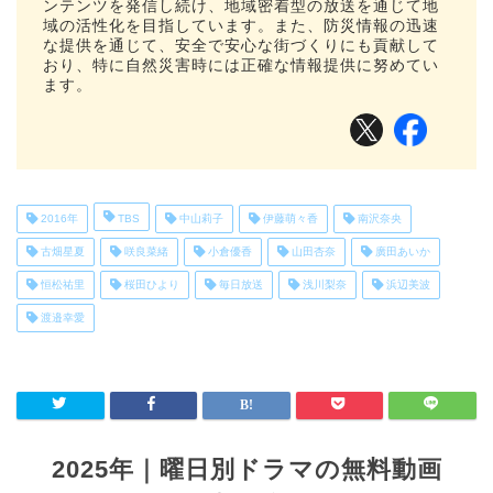
ンテンツを発信し続け、地域密着型の放送を通じて地
域の活性化を目指しています。また、防災情報の迅速
な提供を通じて、安全で安心な街づくりにも貢献して
おり、特に自然災害時には正確な情報提供に努めてい
ます。
2016年
TBS
中山莉子
伊藤萌々香
南沢奈央
古畑星夏
咲良菜緒
小倉優香
山田杏奈
廣田あいか
恒松祐里
桜田ひより
毎日放送
浅川梨奈
浜辺美波
渡邉幸愛
2025年｜曜日別ドラマの無料動画