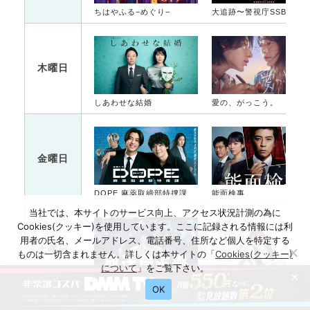
ちはやふる−めぐり−
大追跡〜警視庁SSBC強行犯係〜
木曜日
しあわせな結婚
愛の、がっこう。
金曜日
DOPE 麻薬取締部特捜課
能面検事
当社では、本サイトのサービス向上、アクセス状況計測の為に
Cookies(クッキー)を使用しています。ここに記録される情報には利
用者の氏名、メールアドレス、電話番号、住所など個人を特定する
土曜日
ものは一切含まれません。詳しくは本サイトの「
Cookies(クッキー)
について
」をご覧下さい。
×
放送局占拠
ひとりでしにたい
OK