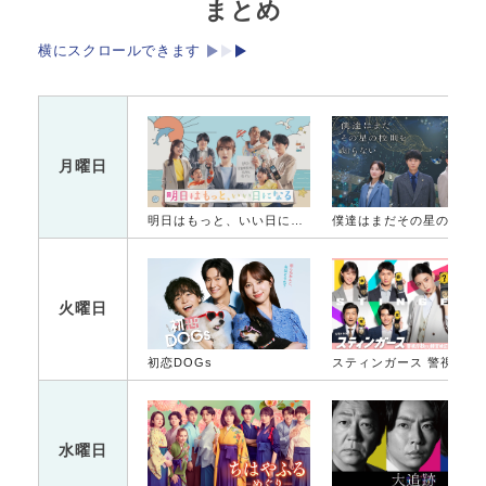
まとめ
横にスクロールできます
月曜日
明日はもっと、いい日になる
僕達はまだその星の校則を知ら
火曜日
初恋DOGs
スティンガース 警視
水曜日