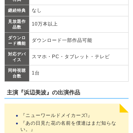
なし
継続特典
見放題作
10万本以上
品数
ダウンロ
ダウンロード一部作品可能
ード機能
対応デバ
スマホ・PC・タブレット・テレビ
イス
同時視聴
1台
台数
主演『浜辺美波』の出演作品
『ニューワールドメイカーズ!』
『あの日見た花の名前を僕達はまだ知らな
い。』