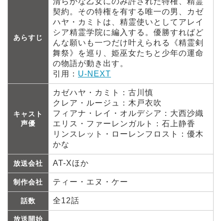
清らかな乙女にのみ許された特権、精霊
契約。その特権を有する唯一の男、カゼ
ハヤ・カミトは、精霊使いとしてアレイ
シア精霊学院に編入する。優勝すればど
あらすじ
んな願いも一つだけ叶えられる《精霊剣
舞祭》を巡り、姫巫女たちと少年の運命
の物語が動き出す。
引用：
U-NEXT
カゼハヤ・カミト：古川慎
クレア・ルージュ：木戸衣吹
フィアナ・レイ・オルデシア：大西沙織
キャスト
声優
エリス・ファーレンガルト：石上静香
リンスレット・ローレンフロスト：優木
かな
AT-Xほか
放送会社
ティー・エヌ・ケー
制作会社
全12話
話数
放送開始