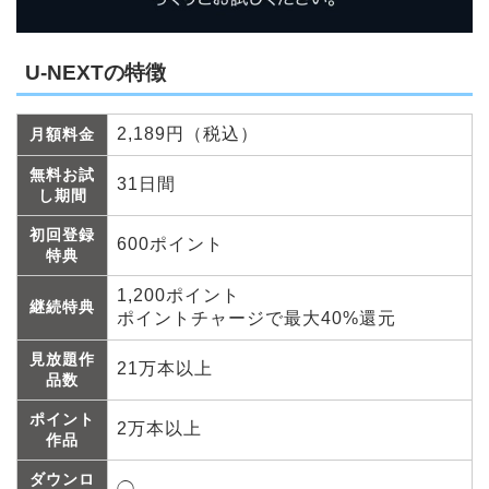
U-NEXTの特徴
2,189円（税込）
月額料金
無料お試
31日間
し期間
初回登録
600ポイント
特典
1,200ポイント
継続特典
ポイントチャージで最大40%還元
見放題作
21万本以上
品数
ポイント
2万本以上
作品
ダウンロ