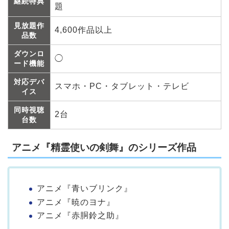
継続特典
題
見放題作
4,600作品以上
品数
ダウンロ
◯
ード機能
対応デバ
スマホ・PC・タブレット・テレビ
イス
同時視聴
2台
台数
アニメ『精霊使いの剣舞』のシリーズ作品
アニメ『青いブリンク』
アニメ『暁のヨナ』
アニメ『赤胴鈴之助』