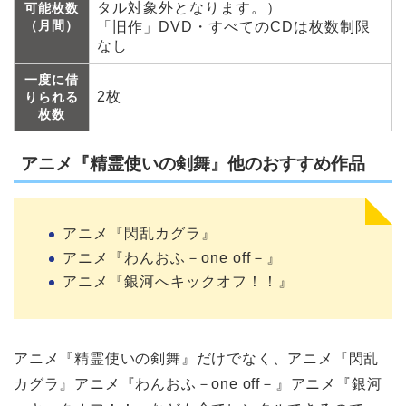
タル対象外となります。）
可能枚数
（月間）
「旧作」DVD・すべてのCDは枚数制限
なし
一度に借
2枚
りられる
枚数
アニメ『精霊使いの剣舞』他のおすすめ作品
アニメ『閃乱カグラ』
アニメ『わんおふ－one off－』
アニメ『銀河へキックオフ！！』
アニメ『精霊使いの剣舞』だけでなく、アニメ『閃乱
カグラ』アニメ『わんおふ－one off－』アニメ『銀河