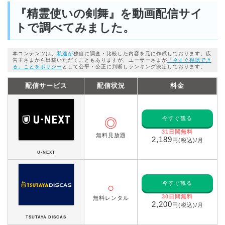
『精霊使いの剣舞』を動画配信サイ
トで調べてみました。
本コンテンツは、
私達が
独自に調査・比較した内容を元に作成しております。広
告主さまから出稿いただくこともありますが、ユーザーさまが
「今すぐ視聴でき
る」ことをポリシー
として公平・公正に判断しランキング決定しております。
配信サービス
配信状況
料金
今すぐ観る
◎
31日間無料
無料見放題
2,189
円(税込)/月
U-NEXT
今すぐ観る
○
30日間無料
無料レンタル
2,200
円(税込)/月
TSUTAYA DISCAS