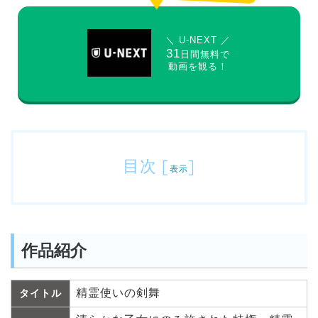
＼ U-NEXT ／
31
日間無料で
動画を観る！
目次
[
]
表示
作品紹介
精霊使いの剣舞
タイトル