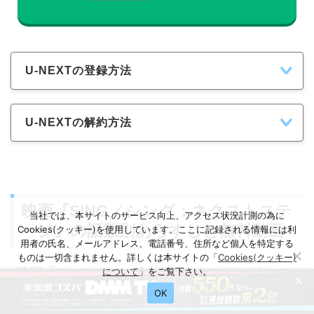
U-NEXTの登録方法
U-NEXTの解約方法
映画『SING／シング：ネクストステ
当社では、本サイトのサービス向上、アクセス状況計測の為に
ージ』の話数別あらすじと無料動画
Cookies(クッキー)を使用しています。ここに記録される情報には利
用者の氏名、メールアドレス、電話番号、住所など個人を特定する
ものは一切含まれません。詳しくは本サイトの「
Cookies(クッキー)
映画「SING／シング：ネクストステージ」の
について
」をご覧下さい。
×
あらすじ
OK