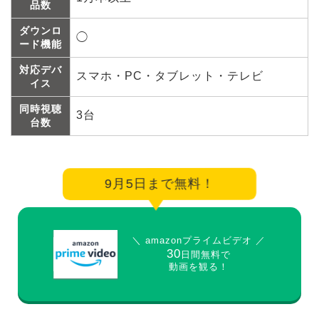
品数
ダウンロ
◯
ード機能
対応デバ
スマホ・PC・タブレット・テレビ
イス
同時視聴
3台
台数
9月5日まで無料！
＼ amazonプライムビデオ ／
30
日間無料で
動画を観る！