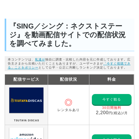
『SING／シング：ネクストステー
ジ』を動画配信サイトでの配信状況
を調べてみました。
本コンテンツは、
私達が
独自に調査・比較した内容を元に作成しております。広
告主さまから出稿いただくこともありますが、ユーザーさまが
「今すぐ視聴でき
る」ことをポリシー
として公平・公正に判断しランキング決定しております。
配信サービス
配信状況
料金
今すぐ観る
◎
30日間無料
レンタルあり
2,200
円(税込)/月
TSUTAYA DISCAS