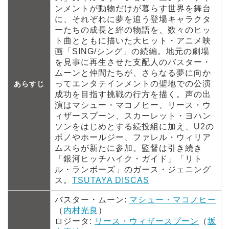
ンメントが動物だけが暮らす世界を舞台
に、それぞれに夢を追う登場キャラクタ
ーたちの成長と絆の物語を、数々のヒッ
ト曲とともに描いた大ヒット・アニメ映
画「SING/シング」の続編。地元の劇場
を見事に再生させた支配人のバスター・
ムーンと仲間たちが、さらなる夢に向か
ってエンタテインメントの聖地での公演
あらすじ
成功を目指す挑戦の行方を描く。声の出
演はマシュー・マコノヒー、リース・ウ
ィザースプーン、スカーレット・ヨハン
ソンをはじめとする続投組に加え、U2の
ボノやホールジー、ファレル・ウィリア
ムスらが新たに参加。監督は引き続き
「銀河ヒッチハイク・ガイド」「リト
ル・ランボーズ」のガース・ジェニング
ス。
TSUTAYA DISCAS
バスター・ムーン:
マシュー・マコノヒー
（
内村光良
）
ロジータ:
リース・ウィザースプーン
（
坂