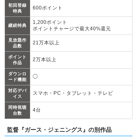
初回登録
600ポイント
特典
1,200ポイント
継続特典
ポイントチャージで最大40%還元
見放題作
21万本以上
品数
ポイント
2万本以上
作品
ダウンロ
◯
ード機能
対応デバ
スマホ・PC・タブレット・テレビ
イス
同時視聴
4台
台数
監督『ガース・ジェニングス』の別作品