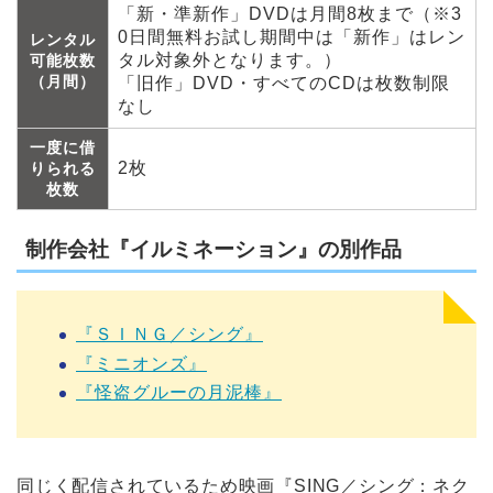
「新・準新作」DVDは月間8枚まで（※3
0日間無料お試し期間中は「新作」はレン
レンタル
タル対象外となります。）
可能枚数
（月間）
「旧作」DVD・すべてのCDは枚数制限
なし
一度に借
2枚
りられる
枚数
制作会社『イルミネーション』の別作品
『ＳＩＮＧ／シング』
『ミニオンズ』
『怪盗グルーの月泥棒』
同じく配信されているため映画『SING／シング：ネク