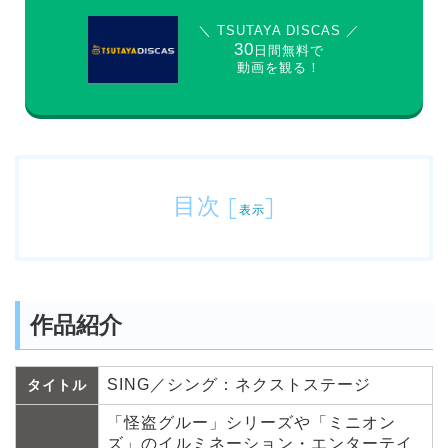
＼ TSUTAYA DISCAS ／
30
日間無料で
動画を観る！
目次
[
]
表示
作品紹介
SING／シング：ネクストステージ
タイトル
「怪盗グルー」シリーズや「ミニオン
ズ」のイルミネーション・エンターテイ