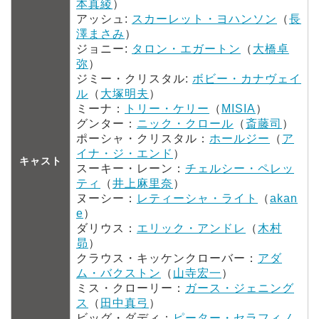
本真綾
）
アッシュ:
スカーレット・ヨハンソン
（
長
澤まさみ
）
ジョニー:
タロン・エガートン
（
大橋卓
弥
）
ジミー・クリスタル:
ボビー・カナヴェイ
ル
（
大塚明夫
）
ミーナ：
トリー・ケリー
（
MISIA
）
グンター：
ニック・クロール
（
斎藤司
）
ポーシャ・クリスタル：
ホールジー
（
ア
イナ・ジ・エンド
）
キャスト
スーキー・レーン：
チェルシー・ペレッ
ティ
（
井上麻里奈
）
ヌーシー：
レティーシャ・ライト
（
akan
e
）
ダリウス：
エリック・アンドレ
（
木村
昴
）
クラウス・キッケンクローバー：
アダ
ム・バクストン
（
山寺宏一
）
ミス・クローリー：
ガース・ジェニング
ス
（
田中真弓
）
ビッグ・ダディ：
ピーター・セラフィノ