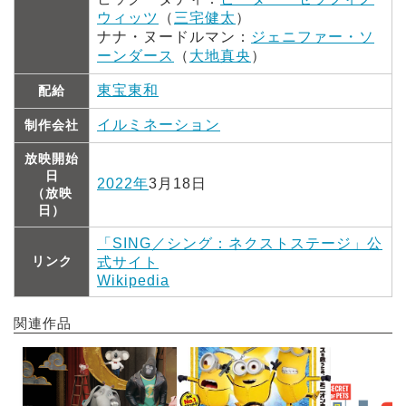
ウィッツ
（
三宅健太
）
ナナ・ヌードルマン：
ジェニファー・ソ
ーンダース
（
大地真央
）
東宝東和
配給
イルミネーション
制作会社
放映開始
日
2022年
3月18日
（放映
日）
「SING／シング：ネクストステージ」公
リンク
式サイト
Wikipedia
関連作品