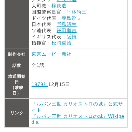
大司教：
梓欽造
国際警察長官：
平林尚三
ドイツ代表：
寺島幹夫
日本代表：
野島昭生
ソ連代表：
鎌田順吉
イギリス代表：
阪脩
指揮官：
松岡重治
東京ムービー新社
制作会社
全1話
話数
放送開始
日
1979年
12月15日
（放映
日）
『ルパン三世 カリオストロの城』公式サ
イト
リンク
『ルパン三世 カリオストロの城』Wikipe
dia