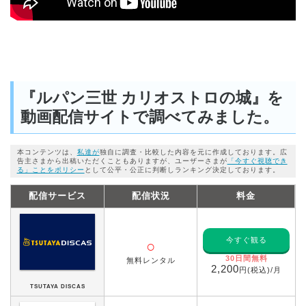
『ルパン三世 カリオストロの城』を
動画配信サイトで調べてみました。
本コンテンツは、
私達が
独自に調査・比較した内容を元に作成しております。広
告主さまから出稿いただくこともありますが、ユーザーさまが
「今すぐ視聴でき
る」ことをポリシー
として公平・公正に判断しランキング決定しております。
配信サービス
配信状況
料金
今すぐ観る
○
30日間無料
無料レンタル
2,200
円(税込)/月
TSUTAYA DISCAS