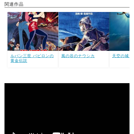
関連作品
ルパン三世 バビロンの
風の谷のナウシカ
天空の城ラ
黄金伝説