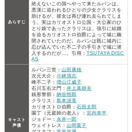
絶えないこの国へやって来たルパンは、
悪漢に追われるひとりの少女クラリスを
助けるが、彼女は再び連れ去られてしま
あらすじ
う。実はカリオストロ公国・大公家のひ
とり娘であったクラリスは、強引に結婚
を迫るカリオストロ伯爵によって城に幽
閉されていたのだ。ルパンは既に城内に
忍び込んでいた不二子の手引きで城に潜
入するのだが…。引用：
TSUTAYA DISC
AS
ルパン三世：
山田康雄
次元大介：
小林清志
峰不二子：
増山江威子
石川五右ヱ門：
井上真樹夫
銭形警部：
納谷悟郎
クラリス：
島本須美
カリオストロ伯爵：
石田太郎
園丁（元庭師の老人）：
宮内幸平
ジョドー：
永井一郎
キャスト
声優
ウェイトレス：
山岡葉子
グスタフ：
常泉忠通