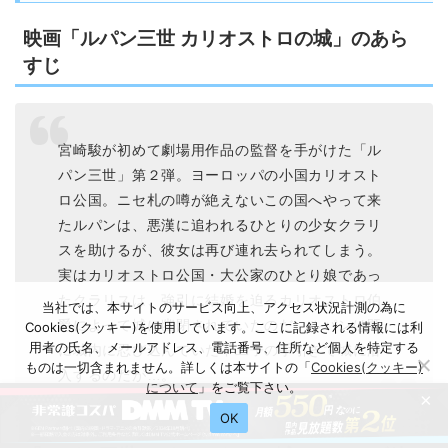
映画「ルパン三世 カリオストロの城」のあら
すじ
宮崎駿が初めて劇場用作品の監督を手がけた「ル
パン三世」第２弾。ヨーロッパの小国カリオスト
ロ公国。ニセ札の噂が絶えないこの国へやって来
たルパンは、悪漢に追われるひとりの少女クラリ
スを助けるが、彼女は再び連れ去られてしまう。
実はカリオストロ公国・大公家のひとり娘であっ
たクラリスは、強引に結婚を迫るカリオストロ伯
当社では、本サイトのサービス向上、アクセス状況計測の為に
爵によって城に幽閉されていたのだ。ルパンは既
Cookies(クッキー)を使用しています。ここに記録される情報には利
用者の氏名、メールアドレス、電話番号、住所など個人を特定する
に城内に忍び込んでいた不二子の手引きで城に潜
ものは一切含まれません。詳しくは本サイトの「
Cookies(クッキー)
入するのだが…。
について
」をご覧下さい。
×
OK