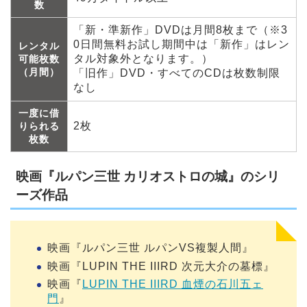
数
「新・準新作」DVDは月間8枚まで（※3
0日間無料お試し期間中は「新作」はレン
レンタル
タル対象外となります。）
可能枚数
（月間）
「旧作」DVD・すべてのCDは枚数制限
なし
一度に借
2枚
りられる
枚数
映画『ルパン三世 カリオストロの城』のシリ
ーズ作品
映画『ルパン三世 ルパンVS複製人間』
映画『LUPIN THE IIIRD 次元大介の墓標』
映画『
LUPIN THE IIIRD 血煙の石川五ェ
門
』