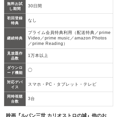
無料お試
30日間
し期間
初回登録
なし
特典
プライム会員特典利用（配送特典／prime
Video／prime music／amazon Photos
継続特典
／prime Reading）
見放題作
1万本以上
品数
ダウンロ
◯
ード機能
対応デバ
スマホ・PC・タブレット・テレビ
イス
同時視聴
3台
台数
映画『ルパン三世 カリオストロの城』他のお