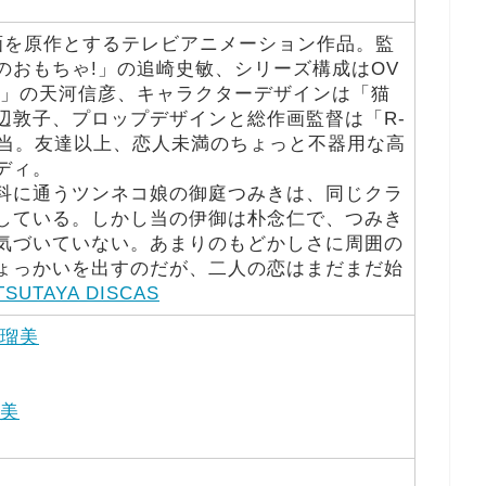
画を原作とするテレビアニメーション作品。監
のおもちゃ!」の追崎史敏、シリーズ構成はOV
ノ娘」の天河信彦、キャラクターデザインは「猫
辺敦子、プロップデザインと総作画監督は「R-
担当。友達以上、恋人未満のちょっと不器用な高
ディ。
科に通うツンネコ娘の御庭つみきは、同じクラ
している。しかし当の伊御は朴念仁で、つみき
気づいていない。あまりのもどかしさに周囲の
ょっかいを出すのだが、二人の恋はまだまだ始
TSUTAYA DISCAS
瑠美
美