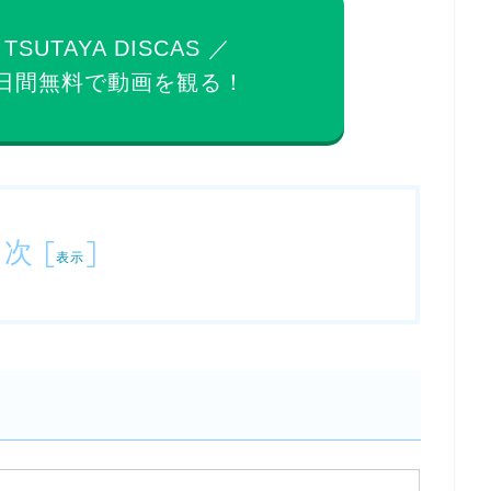
 TSUTAYA DISCAS ／
日間無料で
動画を観る！
目次
[
]
表示