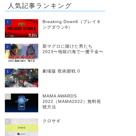
人気記事ランキング
Breaking Down6（ブレイキ
1
ングダウン6）
新マグロに賭けた男たち
2
2023〜地獄の海で一攫千金〜
劇場版 呪術廻戦 0
3
MAMA AWARDS
4
2022（MAMA2022）無料視
聴方法
クロサギ
5