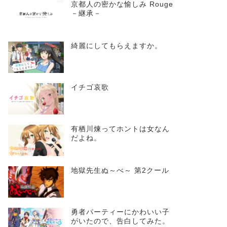
京都人の密かな愉しみ Rouge
－継承－
綺麗にしてもらえますか。
イチゴ哀歌
有栖川煉ってホントは女なん
だよね。
地獄先生ぬ～べ～ 第2クール
勇者パーティーにかわいい子
がいたので、告白してみた。