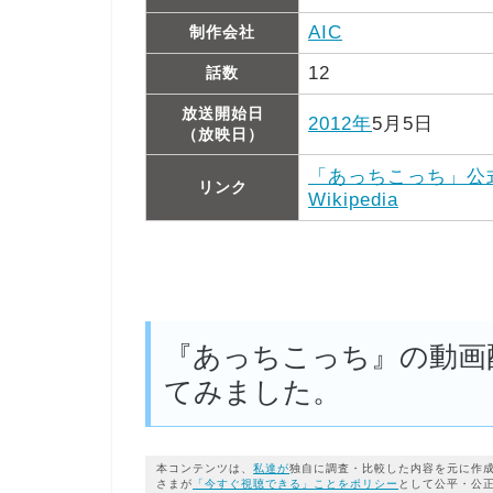
AIC
制作会社
12
話数
放送開始日
2012年
5月5日
（放映日）
「あっちこっち」公
リンク
Wikipedia
『あっちこっち』の動画
てみました。
本コンテンツは、
私達が
独自に調査・比較した内容を元に作
さまが
「今すぐ視聴できる」ことをポリシー
として公平・公