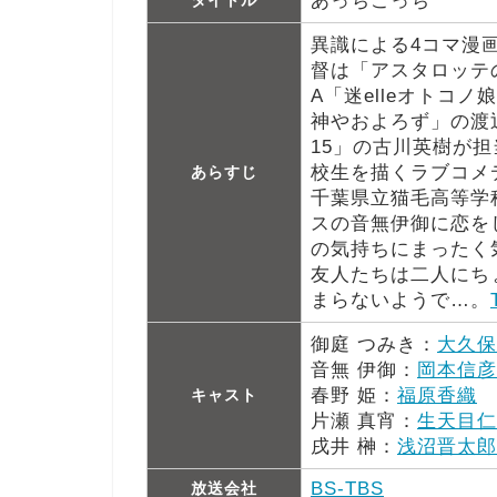
あっちこっち
異識による4コマ漫
督は「アスタロッテ
A「迷elleオトコ
神やおよろず」の渡
15」の古川英樹が
校生を描くラブコメ
あらすじ
千葉県立猫毛高等学
スの音無伊御に恋を
の気持ちにまったく
友人たちは二人にち
まらないようで…。
御庭 つみき：
大久保
音無 伊御：
岡本信彦
春野 姫：
福原香織
キャスト
片瀬 真宵：
生天目仁
戌井 榊：
浅沼晋太郎
BS-TBS
放送会社