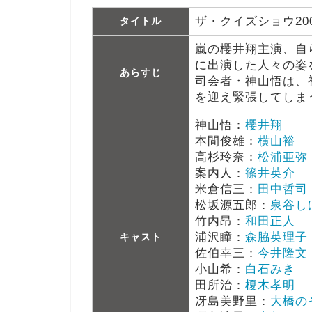
ザ・クイズショウ20
タイトル
嵐の櫻井翔主演、自
に出演した人々の姿
あらすじ
司会者・神山悟は、
を迎え緊張してしま
神山悟：
櫻井翔
本間俊雄：
横山裕
高杉玲奈：
松浦亜弥
案内人：
篠井英介
米倉信三：
田中哲司
松坂源五郎：
泉谷し
竹内昂：
和田正人
浦沢瞳：
森脇英理子
キャスト
佐伯幸三：
今井隆文
小山希：
白石みき
田所治：
榎木孝明
冴島美野里：
大橋の