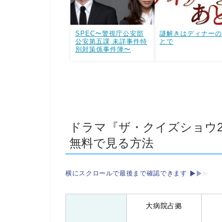
SPEC〜警視庁公安部
謎解きはディナーの
公安第五課 未詳事件特
とで
別対策係事件簿〜
ドラマ『ザ・クイズショウ2
無料で見る方法
横にスクロールで最後まで確認できます
大病院占拠