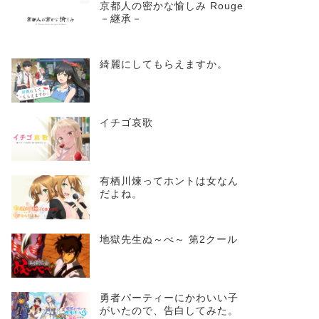
京都人の密かな愉しみ Rouge
－継承－
綺麗にしてもらえますか。
イチゴ哀歌
有栖川煉ってホントは女なん
だよね。
地獄先生ぬ～べ～ 第2クール
勇者パーティーにかわいい子
がいたので、告白してみた。