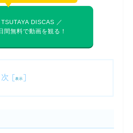
 TSUTAYA DISCAS ／
日間無料で
動画を観る！
目次
[
]
表示