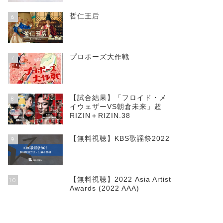
哲仁王后
6
プロポーズ大作戦
7
見放題配信サイト
見放題
なし
【試合結果】「フロイド・メ
無料視聴
8
イウェザーVS朝倉未来」超
RIZIN＋RIZIN.38
【無料視聴】KBS歌謡祭2022
9
30日間無料視聴
30日間無料視聴
30日
【無料視聴】2022 Asia Artist
10
詳細はこちら
詳細はこちら
詳細
Awards (2022 AAA)