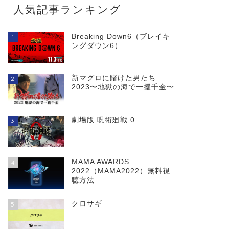
人気記事ランキング
～文學という
ATARU
絶対零度
Breaking Down6（ブレイキ
1
に～
ングダウン6）
新マグロに賭けた男たち
2
2023〜地獄の海で一攫千金〜
劇場版 呪術廻戦 0
3
MAMA AWARDS
4
2022（MAMA2022）無料視
聴方法
クロサギ
5
池袋ウエストゲートパーク
木更津キャッツアイ
謎解きはデ