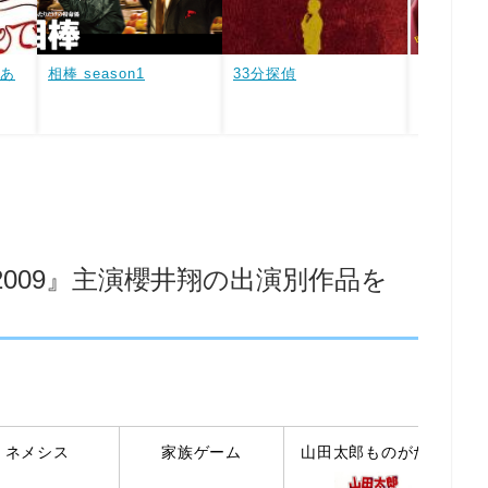
あ
相棒 season1
33分探偵
妄想姉妹
名のもと
009』主演櫻井翔の出演別作品を
ネメシス
家族ゲーム
山田太郎ものがたり