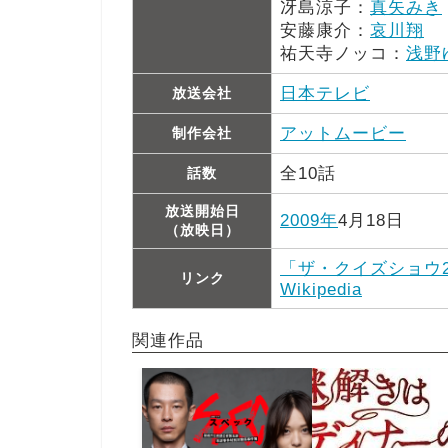
冴島涼子：
真矢みき
安藤康介：
哀川翔
祐天寺ノッコ：
浅野
日本テレビ
放送会社
アットムービー
制作会社
全10話
話数
放送開始日
2009年
4月18日
（放映日）
「ザ・クイズショウ2
リンク
Wikipedia
関連作品