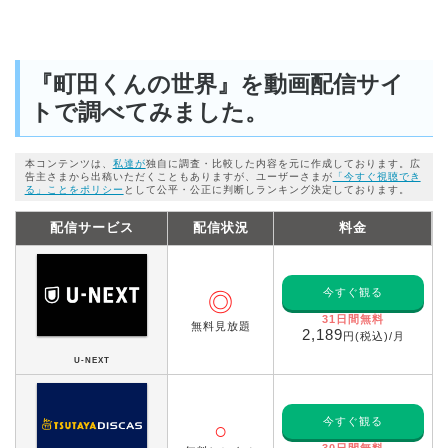
『町田くんの世界』を動画配信サイ
トで調べてみました。
本コンテンツは、
私達が
独自に調査・比較した内容を元に作成しております。広
告主さまから出稿いただくこともありますが、ユーザーさまが
「今すぐ視聴でき
る」ことをポリシー
として公平・公正に判断しランキング決定しております。
配信サービス
配信状況
料金
今すぐ観る
◎
31日間無料
無料見放題
2,189
円(税込)/月
U-NEXT
今すぐ観る
○
30日間無料