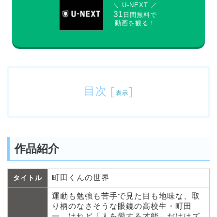
＼ U-NEXT ／
31
日間無料で
動画を観る！
目次
[
]
表示
作品紹介
町田くんの世界
タイトル
運動も勉強も苦手で見た目も地味な、取
り柄のなさそうな眼鏡の高校生・町田
一。けれど「人を愛する才能」だけはズ