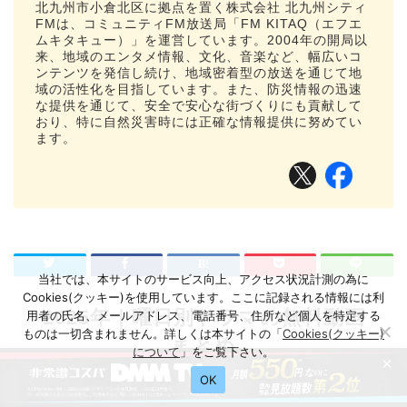
北九州市小倉北区に拠点を置く株式会社 北九州シティ
FMは、コミュニティFM放送局「FM KITAQ（エフエ
ムキタキュー）」を運営しています。2004年の開局以
来、地域のエンタメ情報、文化、音楽など、幅広いコ
ンテンツを発信し続け、地域密着型の放送を通じて地
域の活性化を目指しています。また、防災情報の迅速
な提供を通じて、安全で安心な街づくりにも貢献して
おり、特に自然災害時には正確な情報提供に努めてい
ます。
当社では、本サイトのサービス向上、アクセス状況計測の為に
Cookies(クッキー)を使用しています。ここに記録される情報には利
2025年｜曜日別ドラマの無料動画
用者の氏名、メールアドレス、電話番号、住所など個人を特定する
ものは一切含まれません。詳しくは本サイトの「
Cookies(クッキー)
まとめ
について
」をご覧下さい。
×
横にスクロールできます
OK