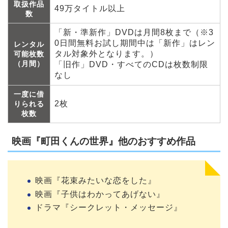
取扱作品
49万タイトル以上
数
「新・準新作」DVDは月間8枚まで（※3
0日間無料お試し期間中は「新作」はレン
レンタル
タル対象外となります。）
可能枚数
（月間）
「旧作」DVD・すべてのCDは枚数制限
なし
一度に借
2枚
りられる
枚数
映画『町田くんの世界』他のおすすめ作品
映画『花束みたいな恋をした』
映画『子供はわかってあげない』
ドラマ『シークレット・メッセージ』