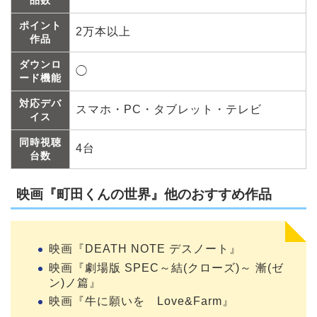
ポイント
2万本以上
作品
ダウンロ
◯
ード機能
対応デバ
スマホ・PC・タブレット・テレビ
イス
同時視聴
4台
台数
映画『町田くんの世界』他のおすすめ作品
映画『DEATH NOTE デスノート』
映画『劇場版 SPEC～結(クローズ)～ 漸(ゼ
ン)ノ篇』
映画『牛に願いを Love&Farm』