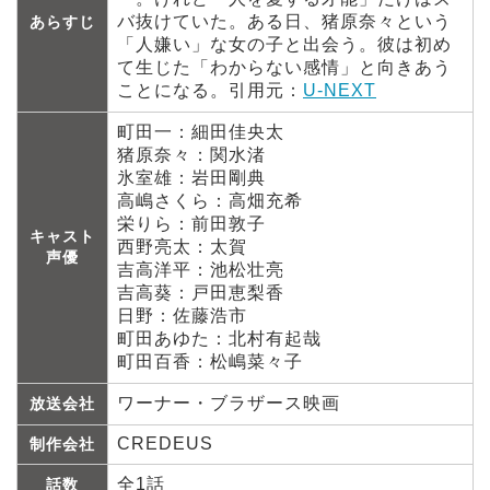
バ抜けていた。ある日、猪原奈々という
あらすじ
「人嫌い」な女の子と出会う。彼は初め
て生じた「わからない感情」と向きあう
ことになる。引用元：
U-NEXT
町田一：細田佳央太
猪原奈々：関水渚
氷室雄：岩田剛典
高嶋さくら：高畑充希
栄りら：前田敦子
キャスト
西野亮太：太賀
声優
吉高洋平：池松壮亮
吉高葵：戸田恵梨香
日野：佐藤浩市
町田あゆた：北村有起哉
町田百香：松嶋菜々子
ワーナー・ブラザース映画
放送会社
CREDEUS
制作会社
全1話
話数