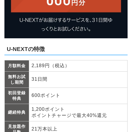
U-NEXTの特徴
2,189円（税込）
月額料金
無料お試
31日間
し期間
初回登録
600ポイント
特典
1,200ポイント
継続特典
ポイントチャージで最大40%還元
見放題作
21万本以上
品数