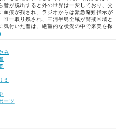
ら響が脱出すると外の世界は一変しており、交
に血痕が残され、ラジオからは緊急避難指示が
。唯一取り残され、三浦半島全域が警戒区域と
に気付いた響は、絶望的な状況の中で来美を探
a
やみ
郎
美
りえ
史
ポーツ