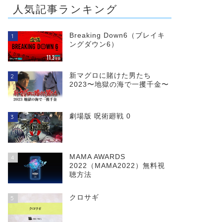
人気記事ランキング
Breaking Down6（ブレイキ
1
ングダウン6）
新マグロに賭けた男たち
2
2023〜地獄の海で一攫千金〜
劇場版 呪術廻戦 0
3
MAMA AWARDS
4
2022（MAMA2022）無料視
聴方法
クロサギ
5